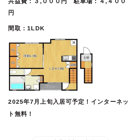
共益費：３,０００円 駐車場：４,４００
円
間取：1LDK
2025年7月上旬入居可予定！インターネッ
ト無料！