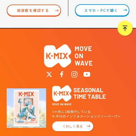
スマホ・PCで聴く
周波数を確認する
3ヶ月に1回発行している
K-MIXのインフォメーションフリーペーパー
くわしく見る