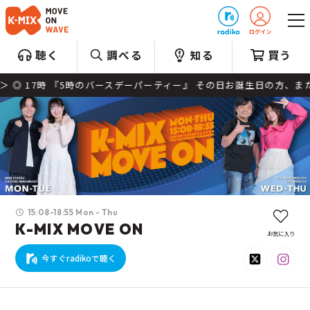
プレゼント
聴く
調べる
知る
買う
◎ 17時 『5時のバースデーパーティー』 その日お誕生日の方、または
15:08-18:55 Mon - Thu
K-MIX MOVE ON
お気に入り
今すぐradikoで聴く