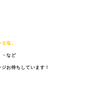
。
いる塩。
・・
など
ージお待ちしています！