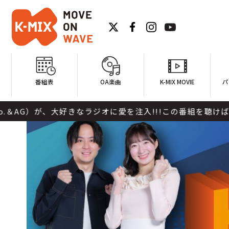
番組表
OA楽曲
K-MIX MOVIE
パ
大好きなラジオに愛を注入!!!この番組を聴けば元気になる!