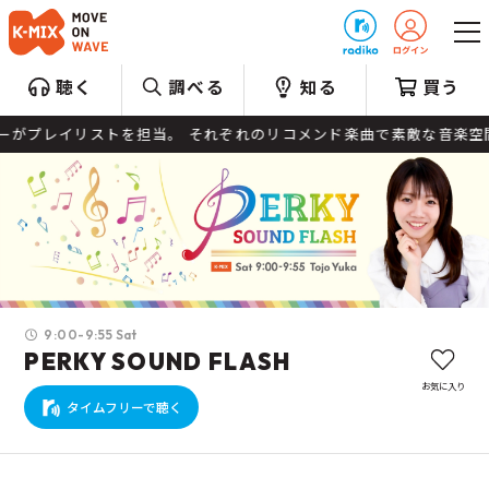
プレゼント
聴く
調べる
知る
買う
プレイリストを担当。 それぞれのリコメンド楽曲で素敵な音楽空間を
9:00-9:55 Sat
PERKY SOUND FLASH
お気に入り
タイムフリーで聴く