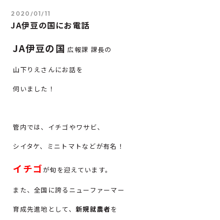
2020/01/11
JA伊豆の国にお電話
JA伊豆の国
広報課 課長の
山下りえさんにお話を
伺いました！
管内では、イチゴやワサビ、
シイタケ、ミニトマトなどが有名！
イチゴ
が旬を迎えています。
また、全国に誇るニューファーマー
育成先進地として、
新規就農者
を