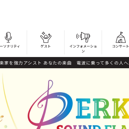
ーソナリティ
ゲスト
インフォメーショ
コンサー
ン
力アシスト あなたの楽曲 電波に乗って多くの人へ届け！