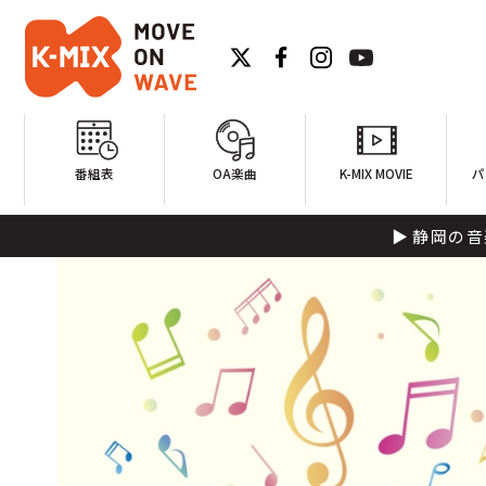
番組表
OA楽曲
K-MIX MOVIE
パ
静岡の音楽家を強