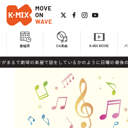
番組表
OA楽曲
K-MIX MOVIE
パ
の楽屋で話をしているかのように日曜の最後の番組でしか聴