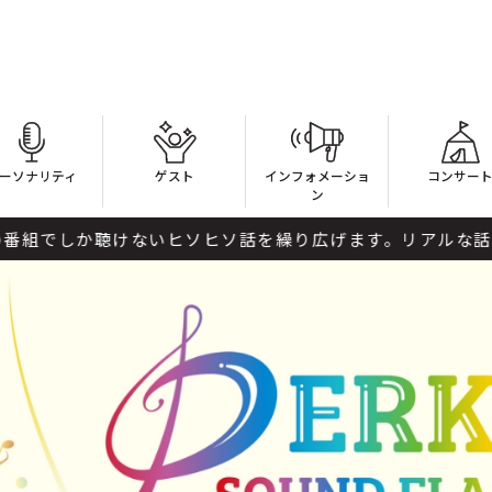
ーソナリティ
ゲスト
インフォメーショ
コンサー
ン
けないヒソヒソ話を繰り広げます。リアルな話や妄想？話を深