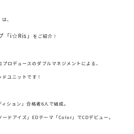
リ
は、
「i☆Ris」
をご紹介！
と81プロデュースのダブルマネジメントによる、
ッドユニットです！
ディション」合格者6人で結成。
ードアイズ」EDテーマ「Color」でCDデビュー。