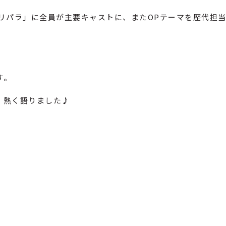
「プリパラ」に全員が主要キャストに、またOPテーマを歴代担
す。
、熱く語りました♪