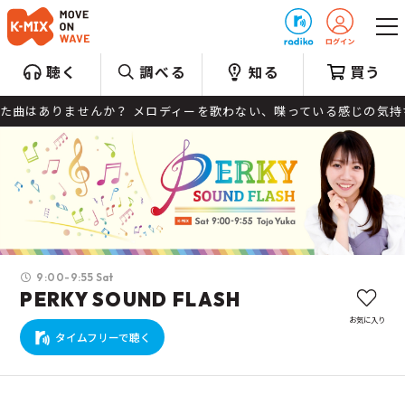
プレゼント
聴く
調べる
知る
買う
た曲はありませんか？ メロディーを歌わない、喋っている感じの気持ち
9:00-9:55 Sat
PERKY SOUND FLASH
お気に入り
タイムフリーで聴く