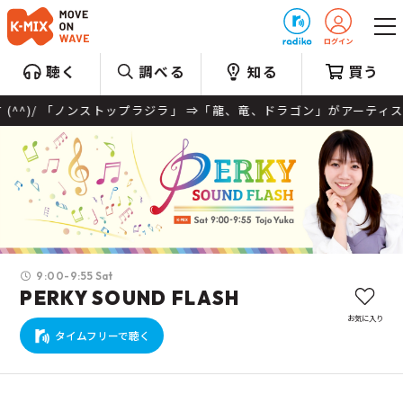
プレゼント
聴く
調べる
知る
買う
 「ノンストップラジラ」 ⇒「龍、竜、ドラゴン」がアーティスト名、ま
9:00-9:55 Sat
PERKY SOUND FLASH
お気に入り
タイムフリーで聴く