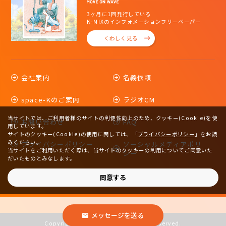
3ヶ月に1回発行している
K-MIXのインフォメーションフリーペーパー
くわしく見る
会社案内
名義依頼
space-Kのご案内
ラジオCM
当サイトでは、ご利用者様のサイトの利便性向上のため、クッキー(Cookie)を使
お問い合わせ
FAQ
用しています。
サイトのクッキー(Cookie)の使用に関しては、
「
プライバシーポリシー
」をお読
みください。
プライバシーポリシー
ソーシャルメディアポリ
当サイトをご利用いただく際は、当サイトのクッキーの利用についてご同意いた
シー
だいたものとみなします。
サイトマップ
同意する
メッセージを送る
Copyright © 2023 K-MIX. All rights reserved.