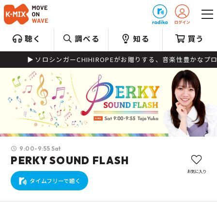
プレゼント
聴く
調べる
知る
買う
ソロシンガーCHIHIROPEがお贈りする、音楽性豊かなプログ
9:00-9:55 Sat
PERKY SOUND FLASH
お気に入り
タイムフリーで聴く