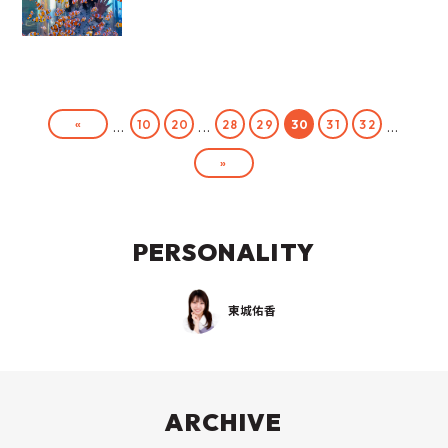
«
10
20
28
29
30
31
32
...
...
...
»
PERSONALITY
東城佑香
ARCHIVE