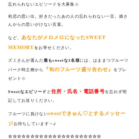
忘れられないエピソードを大募集☆
初恋の思い出。好きだったあの人の忘れられない一言。娘さ
んからの思いがけない言葉。
あなたがメロメロになったSWEET
など、
MEMORY
を
お寄せください。
最もsweetな1名様
ズミさんが選んだ
には、はままつフルーツ
『旬のフルーツ盛り合わせ』
パーク時之栖から
をプレ
ゼント☆
住所・氏名・電話番号
Sweetなエピソード
と
を忘れず明
記してお送りください。
sweetできゅん♡とするメッセー
フルーツに負けない
ジ
お待ちしています～♪
☆☆☆☆☆☆☆☆☆☆☆☆☆☆☆☆☆☆☆☆☆