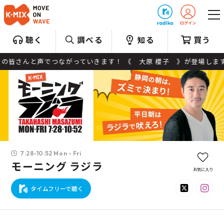
プレゼント
聴く
調べる
知る
買う
さんと声でつながっていきます！ 《 大原 櫻子 》が登場します！ ●1
7:28-10:52 Mon - Fri
モーニング ラジラ
お気に入り
タイムフリーで聴く