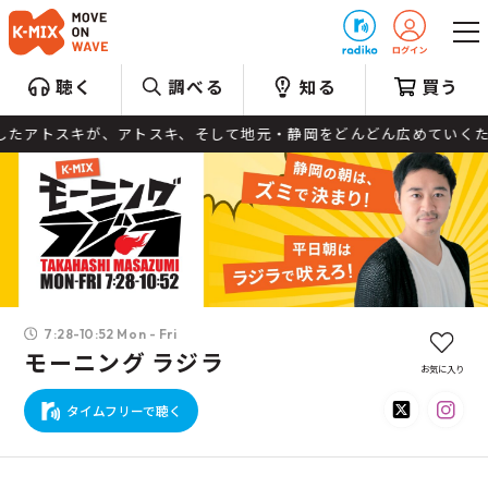
プレゼント
聴く
調べる
知る
買う
果たしたアトスキが、アトスキ、そして地元・静岡をどんどん広めていくた
7:28-10:52 Mon - Fri
モーニング ラジラ
お気に入り
タイムフリーで聴く