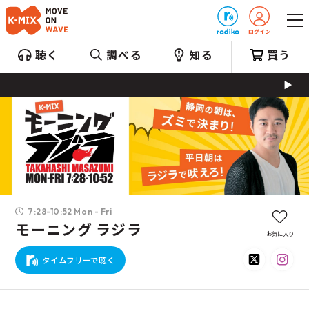
プレゼント
聴く
調べる
知る
買う
---
7:28-10:52 Mon - Fri
モーニング ラジラ
お気に入り
タイムフリーで聴く