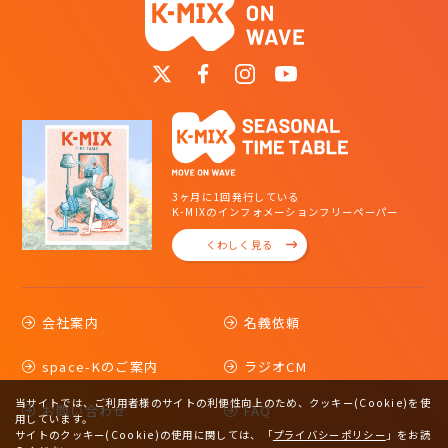
3ヶ月に1回発行している
K-MIXのインフォメーションフリーペーパー
くわしく見る
会社案内
名義依頼
space-Kのご案内
ラジオCM
当サイトでは、ご利用者様のサイトの利便性向上のため、クッキー(Cookie)を使
お問い合わせ
FAQ
用しています。
サイトのクッキー(Cookie)の使用に関しては、
「
プライバシーポリシー
」をお読