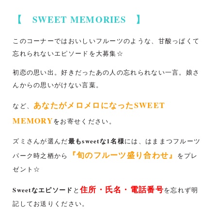
【 SWEET MEMORIES 】
このコーナーではおいしいフルーツのような、甘酸っぱくて
忘れられないエピソードを大募集☆
初恋の思い出。好きだったあの人の忘れられない一言。娘さ
んからの思いがけない言葉。
あなたがメロメロになったSWEET
など、
MEMORY
を
お寄せください。
最もsweetな1名様
ズミさんが選んだ
には、はままつフルーツ
『旬のフルーツ盛り合わせ』
パーク時之栖から
をプレ
ゼント☆
住所・氏名・電話番号
Sweetなエピソード
と
を忘れず明
記してお送りください。