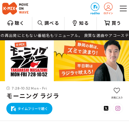
プレゼント
聴く
調べる
知る
買う
ンガーとしての再出発にともない番組名もリニューアル。 良質な選曲やアコー
7:28-10:52 Mon - Fri
モーニング ラジラ
お気に入り
タイムフリーで聴く