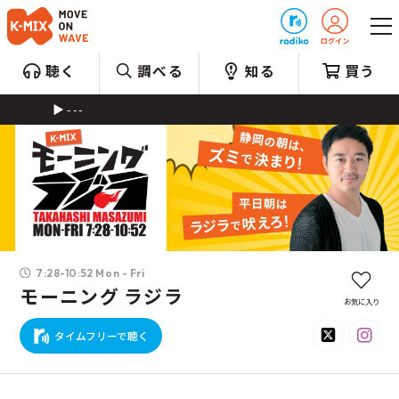
プレゼント
聴く
調べる
知る
買う
---
7:28-10:52 Mon - Fri
モーニング ラジラ
お気に入り
タイムフリーで聴く