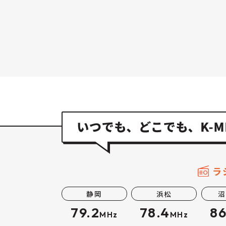
ラ
静岡
浜松
沼
79.2
78.4
86
MHz
MHz