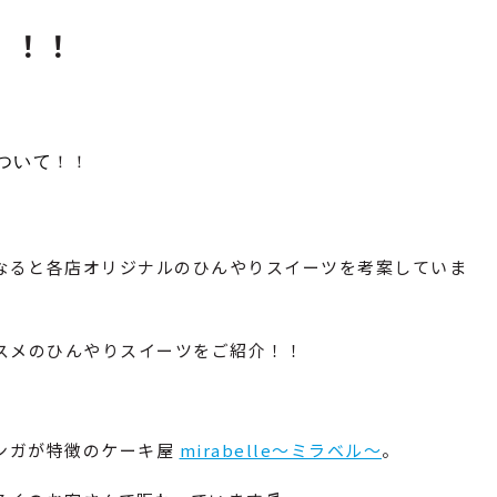
A」！！
ついて
！！
なると各店オリジナルのひんやりスイーツを考案していま
スメのひんやりスイーツをご紹介！！
ンガが特徴のケーキ屋
mirabelle～ミラベル～
。