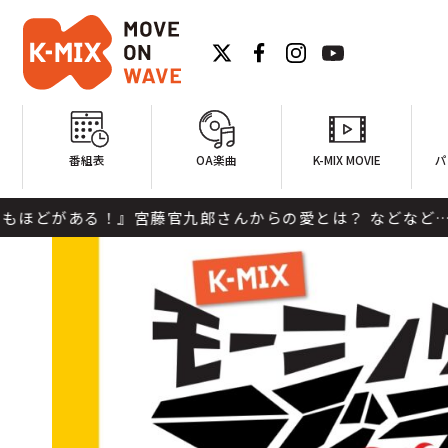
番組表
OA楽曲
K-MIX MOVIE
パ
る！』宮藤官九郎さんからの愛とは？ などなど… 八嶋智人