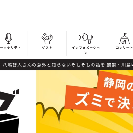
ーソナリティ
ゲスト
インフォメーショ
コンサー
ン
さんの意外と知らないそもそもの話を 麒麟・川島明がじっく