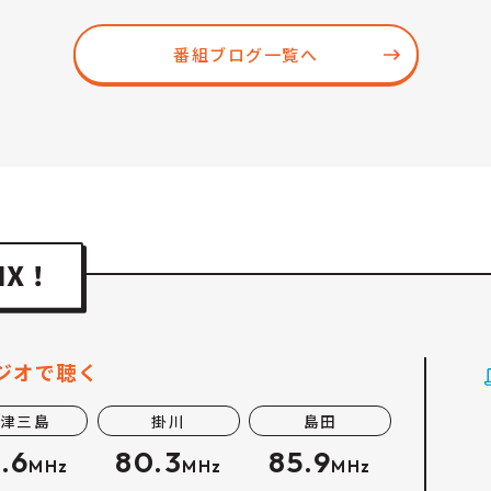
番組ブログ一覧へ
ジオで聴く
津三島
掛川
島田
.6
80.3
85.9
MHz
MHz
MHz