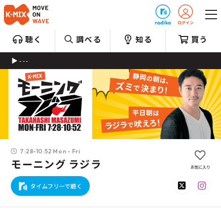
プレゼント
聴く
調べる
知る
買う
---
7:28-10:52 Mon - Fri
モーニング ラジラ
お気に入り
タイムフリーで聴く