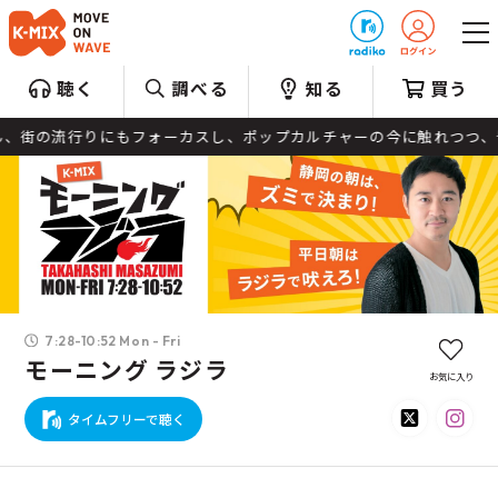
プレゼント
聴く
調べる
知る
買う
、街の流行りにもフォーカスし、ポップカルチャーの今に触れつつ、皆
7:28-10:52 Mon - Fri
モーニング ラジラ
お気に入り
タイムフリーで聴く