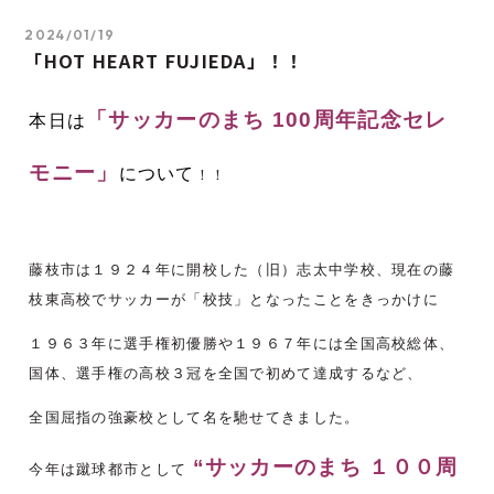
2024/01/19
「HOT HEART FUJIEDA」！！
「サッカーのまち 100周年記念セレ
本日は
モニー
」
について
！！
藤枝市は１９２４年に開校した（旧）志太中学校、現在の藤
枝東高校でサッカーが「校技」となったことをきっかけに
１９６３年に選手権初優勝や１９６７年には全国高校総体、
国体、選手権の高校３冠を全国で初めて達成するなど、
全国屈指の強豪校として名を馳せてきました。
“サッカーのまち １００周
今年は蹴球都市として