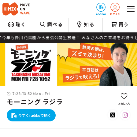
プレゼント
聴く
調べる
知る
買う
て今年も掛川花鳥園から出張公開生放送！ みなさんのご来場をお待ちして
7:28-10:52 Mon - Fri
モーニング ラジラ
お気に入り
今すぐradikoで聴く