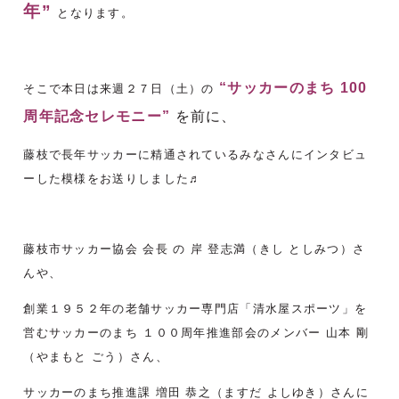
年”
となります。
“サッカーのまち 100
そこで本日は来週２７日（土）の
周年記念セレモニー”
を前に、
藤枝で長年サッカーに精通されているみなさんにインタビュ
ーした模様をお送りしました♬
藤枝市サッカー協会 会長 の 岸 登志満（きし としみつ）さ
んや、
創業１９５２年の老舗サッカー専門店「清水屋スポーツ」を
営むサッカーのまち １００周年推進部会のメンバー 山本 剛
（やまもと ごう）さん、
サッカーのまち推進課 増田 恭之（ますだ よしゆき）さんに