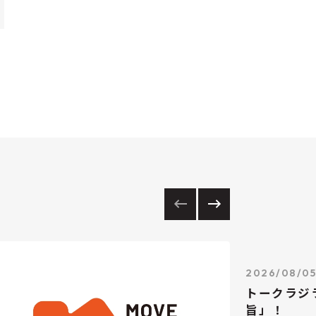
2026/08/0
トークラジ
旨」！