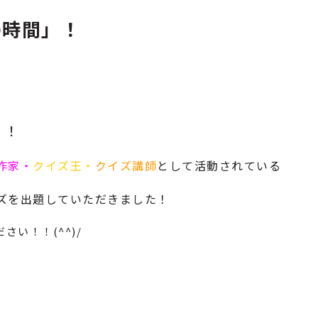
の時間」！
、
」
！
作家・
クイズ王・
クイズ講師
として活動されている
ズを出題していただきました！
い！！(^^)/