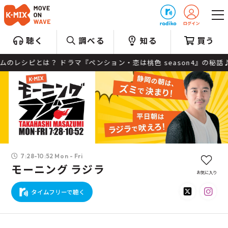
プレゼント
聴く
調べる
知る
買う
レシピとは？ ドラマ『ペンション・恋は桃色 season4』の秘話♪
7:28-10:52 Mon - Fri
モーニング ラジラ
お気に入り
タイムフリーで聴く