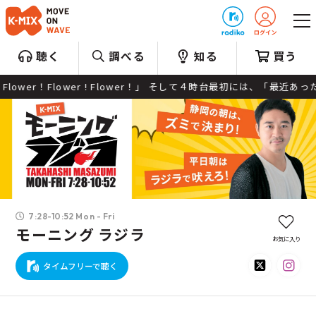
プレゼント
聴く
調べる
知る
買う
lower ! Flower！」 そして４時台最初には、「最近あったラララなこ
7:28-10:52 Mon - Fri
モーニング ラジラ
お気に入り
タイムフリーで聴く