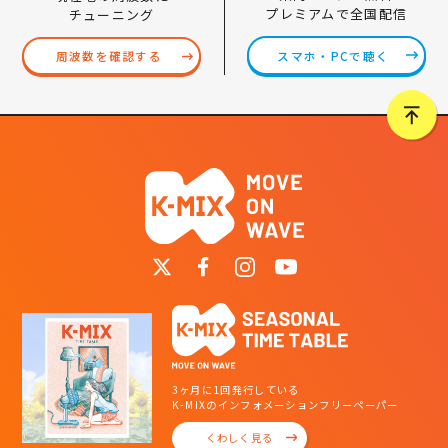
プレミアムで全国配信
チューニング
スマホ・PCで聴く
周波数を確認する
3ヶ月に1回発行している
K-MIXのインフォメーションフリーペーパー
くわしく見る