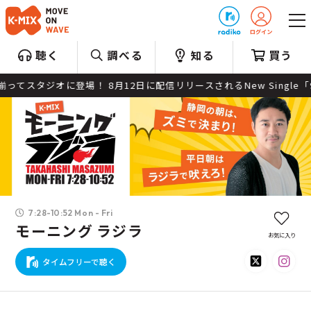
プレゼント
聴く
調べる
知る
買う
ん揃ってスタジオに登場！ 8月12日に配信リリースされるNew Single「
7:28-10:52 Mon - Fri
モーニング ラジラ
お気に入り
タイムフリーで聴く