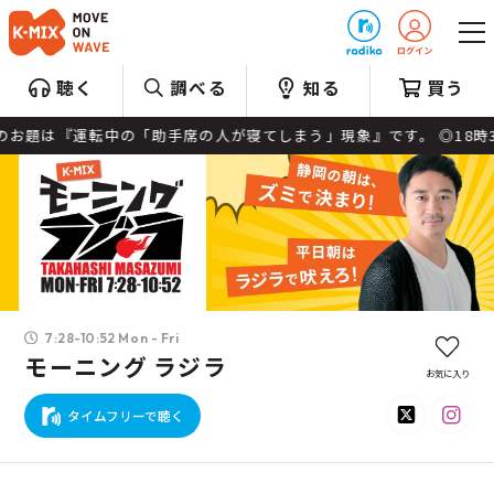
プレゼント
聴く
調べる
知る
買う
題は『運転中の「助手席の人が寝てしまう」現象』です。 ◎18時30分ご
7:28-10:52 Mon - Fri
モーニング ラジラ
お気に入り
タイムフリーで聴く