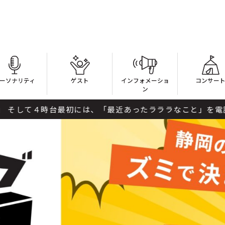
ーソナリティ
ゲスト
インフォメーショ
コンサー
ン
初には、「最近あったラララなこと」を電話で聞かせてください。 エン