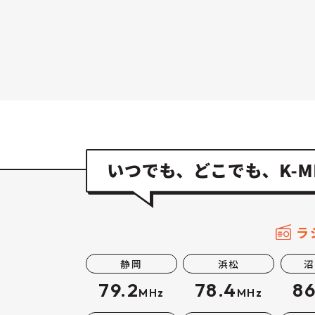
ラ
静岡
浜松
沼
79.2
78.4
86
MHz
MHz