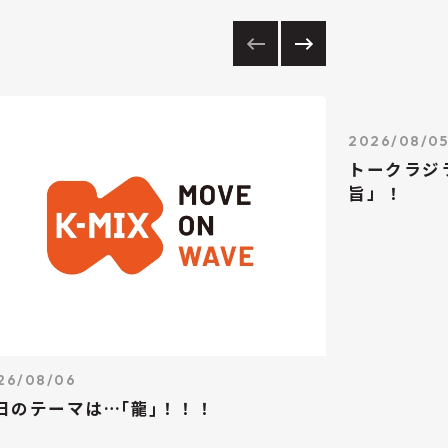
2026/08/0
トークラジ
旨」！
26/08/06
日のテーマは…｢龍｣！！！