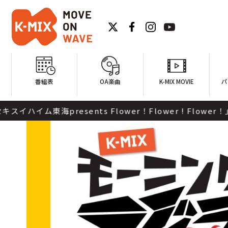
番組表
OA楽曲
K-MIX MOVIE
パ
 Flower！Flower ! Flower！」 そして４時台最