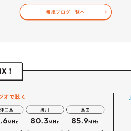
番組ブログ一覧へ
ジオで聴く
津三島
掛川
島田
.6
80.3
85.9
MHz
MHz
MHz