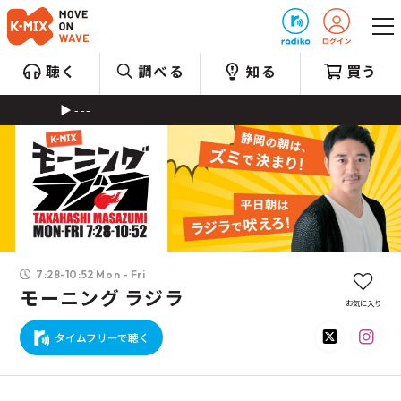
プレゼント
聴く
調べる
知る
買う
---
7:28-10:52 Mon - Fri
モーニング ラジラ
お気に入り
タイムフリーで聴く