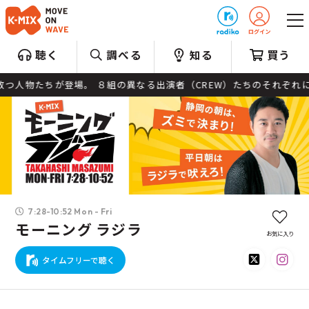
プレゼント
聴く
調べる
知る
買う
が登場。 ８組の異なる出演者（CREW）たちのそれぞれにプロデュース
7:28-10:52 Mon - Fri
モーニング ラジラ
お気に入り
タイムフリーで聴く