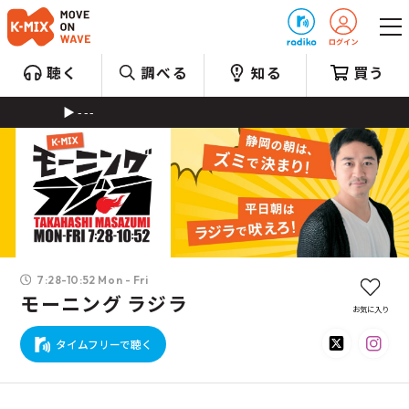
プレゼント
聴く
調べる
知る
買う
---
7:28-10:52 Mon - Fri
モーニング ラジラ
お気に入り
タイムフリーで聴く