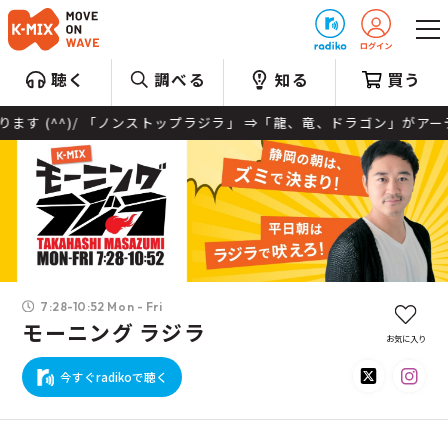
プレゼント
聴く
調べる
知る
買う
/ 「ノンストップラジラ」 ⇒「龍、竜、ドラゴン」がアーティスト名、
7:28-10:52 Mon - Fri
モーニング ラジラ
お気に入り
今すぐradikoで聴く