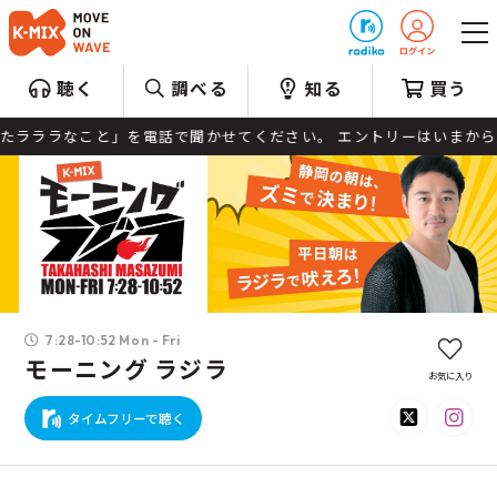
プレゼント
聴く
調べる
知る
買う
こと」を電話で聞かせてください。 エントリーはいまから受け付け開始。 電話番号
7:28-10:52 Mon - Fri
モーニング ラジラ
お気に入り
タイムフリーで聴く