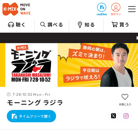
プレゼント
聴く
調べる
知る
買う
7:28-10:52 Mon - Fri
モーニング ラジラ
お気に入り
タイムフリーで聴く