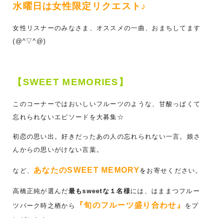
水曜日は女性限定リクエスト♪
女性リスナーのみなさま、オススメの一曲、おまちしてます
(@^▽^@)
【SWEET MEMORIES】
このコーナーではおいしいフルーツのような、甘酸っぱくて
忘れられないエピソードを大募集☆
初恋の思い出。好きだったあの人の忘れられない一言。娘さ
んからの思いがけない言葉。
あなたのSWEET MEMORY
など、
を
お寄せください。
高橋正純が選んだ
最もsweetな１名様
には、はままつフルー
『旬のフルーツ盛り合わせ』
ツパーク時之栖から
をプ