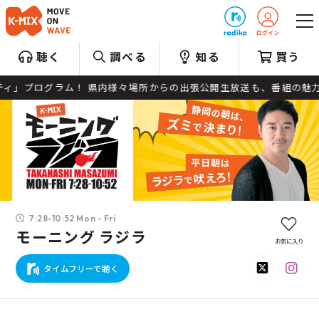
プレゼント
聴く
調べる
知る
買う
」プログラム！ 県内様々場所からの出張公開生放送も、番組の魅力で
7:28-10:52 Mon - Fri
モーニング ラジラ
お気に入り
タイムフリーで聴く