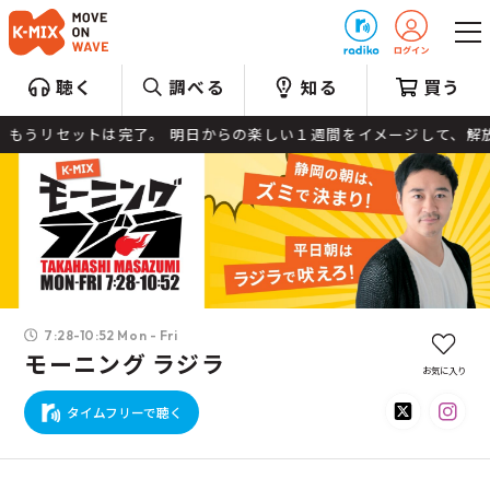
プレゼント
聴く
調べる
知る
買う
うリセットは完了。 明日からの楽しい１週間をイメージして、解放感いっ
7:28-10:52 Mon - Fri
モーニング ラジラ
お気に入り
タイムフリーで聴く