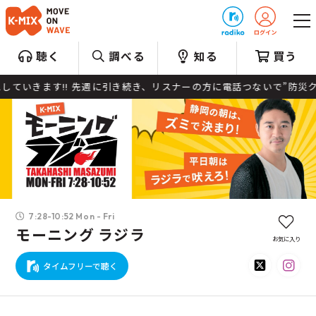
プレゼント
聴く
調べる
知る
買う
!! 先週に引き続き、リスナーの方に電話つないで”防災クイズ”を出題
7:28-10:52 Mon - Fri
モーニング ラジラ
お気に入り
タイムフリーで聴く