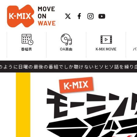
番組表
OA楽曲
K-MIX MOVIE
パ
曜の最後の番組でしか聴けないヒソヒソ話を繰り広げます。リ