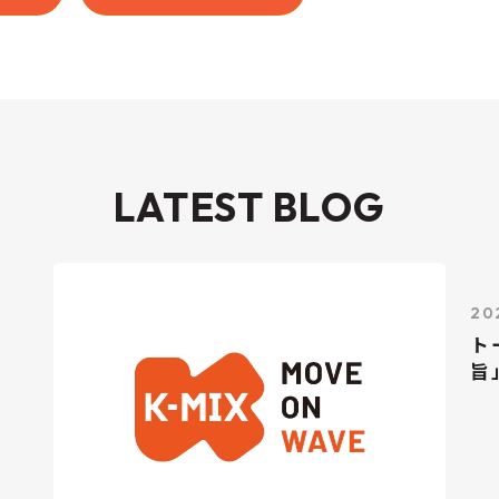
LATEST BLOG
20
ト
旨