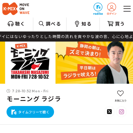
プレゼント
聴く
調べる
知る
買う
ークデイにはないゆったりとした時間の流れを爽やかな波の音、心に心地よ
7:28-10:52 Mon - Fri
モーニング ラジラ
お気に入り
タイムフリーで聴く