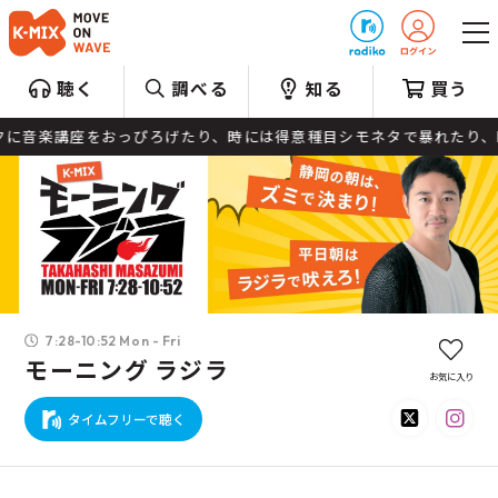
プレゼント
聴く
調べる
知る
買う
楽講座をおっぴろげたり、時には得意種目シモネタで暴れたり、時には
7:28-10:52 Mon - Fri
モーニング ラジラ
お気に入り
タイムフリーで聴く