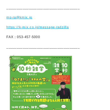
____________________________________
mo-ra@kmix.jp
https://k-mix.co.jp/message-radzilla
FAX：053-457-5000
____________________________________