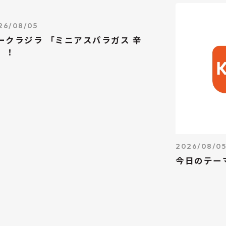
26/08/05
ークラジラ 「ミニアスパラガス 辛
」！
2026/08/0
今日のテー