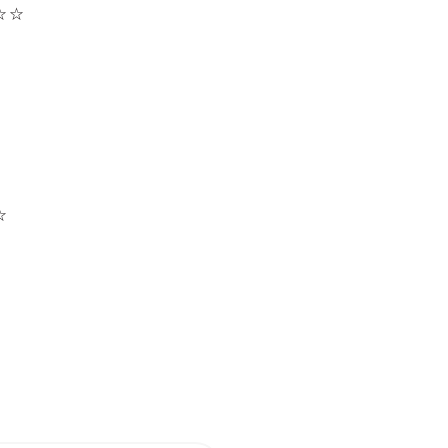
☆☆
。
☆