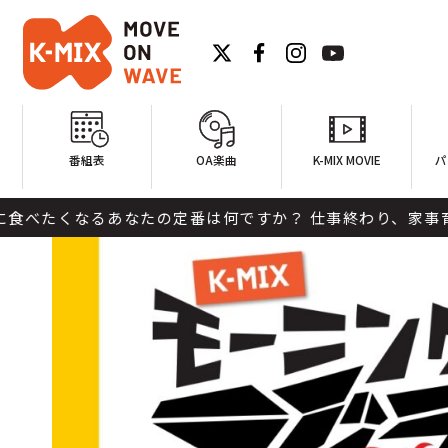
番組表
OA楽曲
K-MIX MOVIE
パ
なるあなたの定番は何ですか？ 仕事終わり、家事育児の合間、部