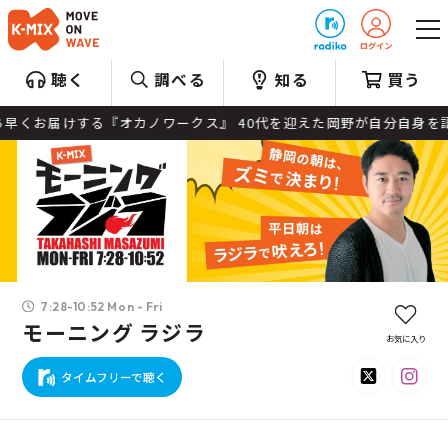
プレゼント
聴く
調べる
知る
買う
お届けする『オカノワークス』 40代を迎えた岡野が自分自身を語り
7:28-10:52 Mon - Fri
モーニング ラジラ
お気に入り
タイムフリーで聴く