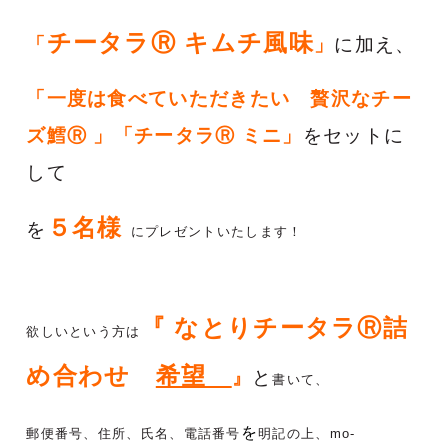
チータラⓇ キムチ風味
「
」
に加え、
「一度は食べていただきたい 贅沢なチー
ズ鱈Ⓡ 」「チータラⓇ ミニ」
をセットに
して
５名様
を
にプレゼントいたします！
『
なとり
チータラⓇ詰
欲しいという方は
め合わせ
希望
』
と
書いて、
を
郵便番号、住所、氏名、電話番号
明記の上、mo-