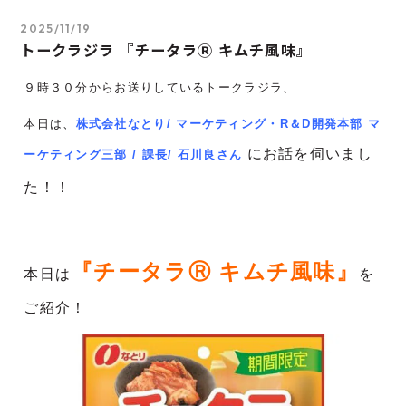
2025/11/19
トークラジラ 『チータラⓇ キムチ風味』
９時３０分からお送りしているトークラジラ、
本日は
、
株式会社なとり
/ マーケティング・R＆D開発本部 マ
にお話を伺いまし
ーケティング三部 / 課長/ 石川良さん
た！！
『チータラⓇ キムチ風味
』
本日は
を
ご紹介！