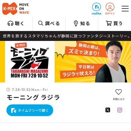
プレゼント
聴く
調べる
知る
買う
世界を旅するスタマリちゃんが静岡に放つファンタジーストーリー。 
7:28-10:52 Mon - Fri
モーニング ラジラ
お気に入り
タイムフリーで聴く