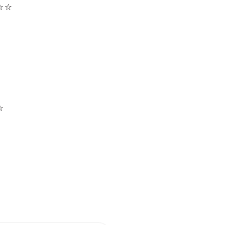
☆☆
。
☆