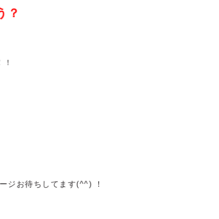
う？
！！
ジお待ちしてます(^^) ！