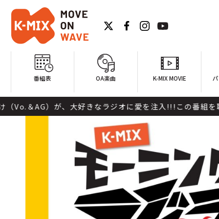
番組表
OA楽曲
K-MIX MOVIE
パ
）が、大好きなラジオに愛を注入!!!この番組を聴けば元気に