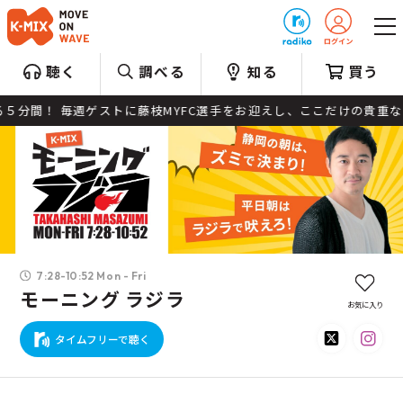
プレゼント
聴く
調べる
知る
買う
５分間！ 毎週ゲストに藤枝MYFC選手をお迎えし、ここだけの貴重な
7:28-10:52 Mon - Fri
モーニング ラジラ
お気に入り
タイムフリーで聴く