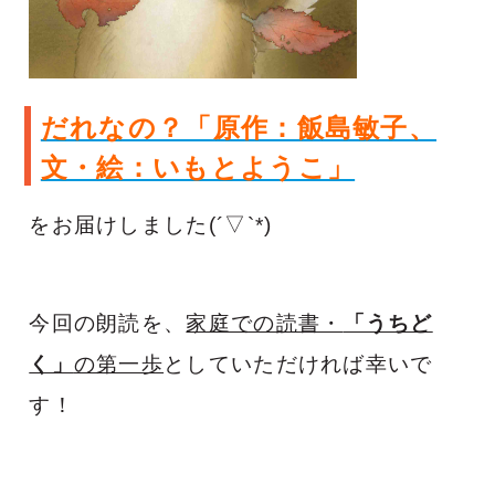
だれなの？「原作：飯島敏子、
文・絵：いもとようこ」
をお届けしました(´▽`*)ゝ
今回の朗読を、
家庭での読書・
「うちど
く」
の第一歩
としていただければ幸いで
す！