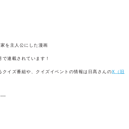
作家を主人公にした漫画
月で連載されています！
るクイズ番組や、クイズイベントの情報は日髙さんの
X（旧
___