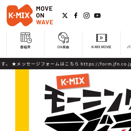
番組表
OA楽曲
K-MIX MOVIE
パ
n.co.jp/ini/message ▲番組公式X（旧Twitter）