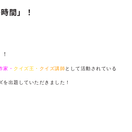
の時間」！
、
」
！
作家・
クイズ王・
クイズ講師
として活動されている
ズを出題していただきました！