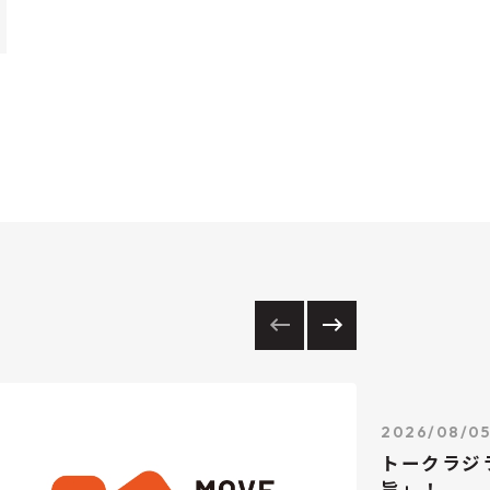
2026/08/0
トークラジ
旨」！