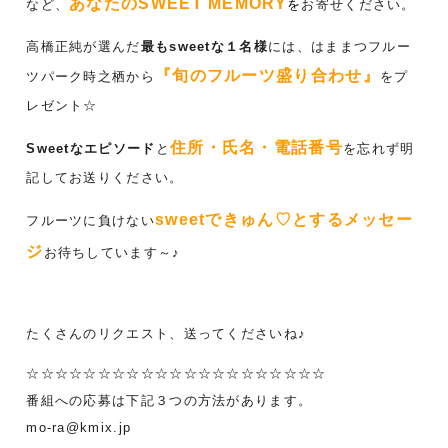
あなたのSWEET MEMORY
など、
を
お寄せください。
高橋正純が選んだ
最もsweetな１名様
には、はままつフルー
『旬のフルーツ盛り合わせ』
ツパーク時之栖から
をプ
レゼント☆
住所・氏名・電話番号
Sweetなエピソード
と
を忘れず明
記してお送りください。
sweetできゅん♡とするメッセー
フルーツに負けない
ジ
お待ちしています～♪
たくさんのリクエスト、送ってくださいね♪
☆☆☆☆☆☆☆☆☆☆☆☆☆☆☆☆☆☆☆☆☆
番組への応募は下記３つの方法があります。
mo-ra@kmix.jp