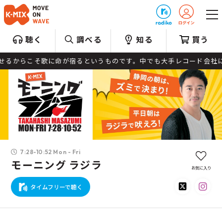
プレゼント
聴く
調べる
知る
買う
そ歌に命が宿るというものです。中でも大手レコード会社に属さずディ
7:28-10:52 Mon - Fri
モーニング ラジラ
お気に入り
タイムフリーで聴く