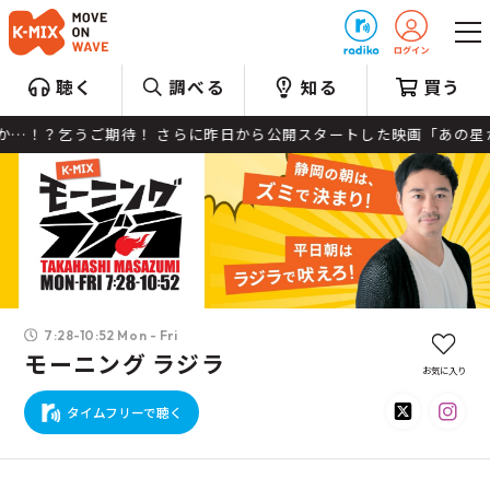
プレゼント
聴く
調べる
知る
買う
乞うご期待！ さらに昨日から公開スタートした映画「あの星が降る丘で
7:28-10:52 Mon - Fri
モーニング ラジラ
お気に入り
タイムフリーで聴く