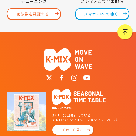
プレミアムで全国配信
チューニング
スマホ・PCで聴く
周波数を確認する
3ヶ月に1回発行している
K-MIXのインフォメーションフリーペーパー
くわしく見る