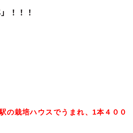
年」！！！
の駅の栽培ハウスでうまれ、1本４００