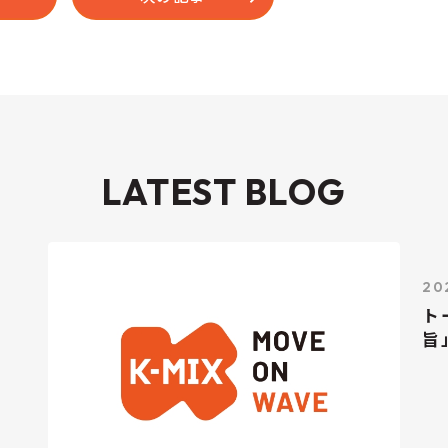
LATEST BLOG
20
ト
旨