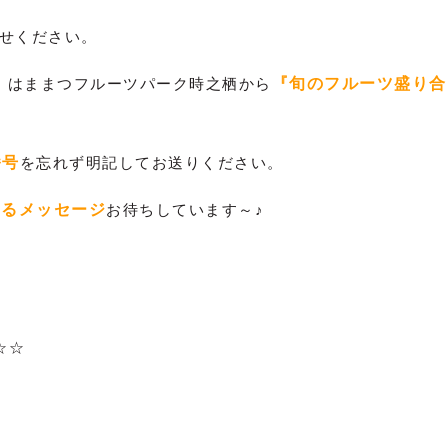
せください。
、はままつフルーツパーク時之栖から
『旬のフルーツ盛り合
番号
を忘れず明記してお送りください。
するメッセージ
お待ちしています～♪
♪
☆☆
。