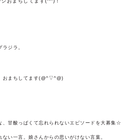
ジおまちしてます(^^)！
プラジラ。
おまちしてます(@^▽^@)
な、甘酸っぱくて忘れられないエピソードを大募集☆
れない一言。娘さんからの思いがけない言葉。