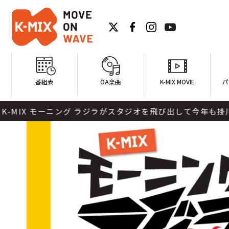
番組表
OA楽曲
K-MIX MOVIE
パ
 モーニング ラジラがスタジオを飛び出して今年も掛川花鳥園