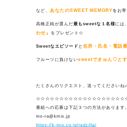
など、
あなたのSWEET MEMORY
を
お寄
高橋正純が選んだ
最もsweetな１名様
には
わせ』
をプレゼント☆
Sweetなエピソード
と
住所・氏名・電話
フルーツに負けない
sweetできゅん♡と
たくさんのリクエスト、送ってくださいね
☆☆☆☆☆☆☆☆☆☆☆☆☆☆☆☆☆☆☆
番組への応募は下記３つの方法があります
mo-ra@kmix.jp
https://k-mix.co.jp/radzilla/