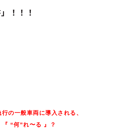
書」！！！
急行の一般車両に導入される、
 “何”れ〜る 』？