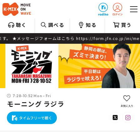
プレゼント
聴く
調べる
知る
買う
form.jfn.co.jp/ini/message ▲番組公式X（旧Twitter）
7:28-10:52 Mon - Fri
モーニング ラジラ
お気に入り
タイムフリーで聴く