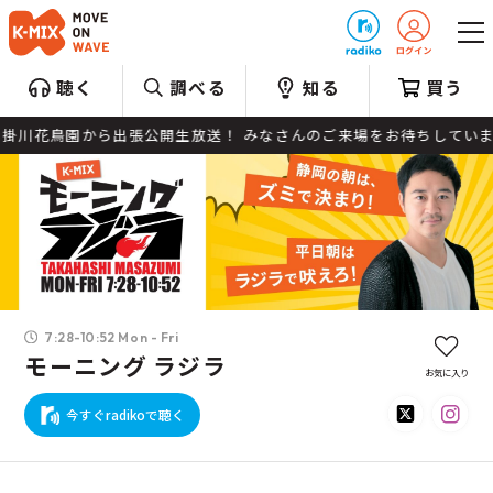
プレゼント
聴く
調べる
知る
買う
も掛川花鳥園から出張公開生放送！ みなさんのご来場をお待ちしています
7:28-10:52 Mon - Fri
モーニング ラジラ
お気に入り
今すぐradikoで聴く