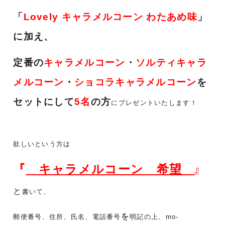
「
Lovely キャラメルコーン わたあめ味
」
に加え、
定番の
キャラメルコーン
・
ソルティキャラ
メルコーン
・
ショコラキャラメルコーン
を
セットにして
5名
の方
にプレゼントいたします！
欲しいという方は
『
キャラメルコーン 希望
』
と
書いて、
を
郵便番号、住所、氏名、電話番号
明記の上、mo-