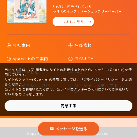
3ヶ月に1回発行している
K-MIXのインフォメーションフリーペーパー
くわしく見る
会社案内
名義依頼
space-Kのご案内
ラジオCM
当サイトでは、ご利用者様のサイトの利便性向上のため、クッキー(Cookie)を使
お問い合わせ
FAQ
用しています。
サイトのクッキー(Cookie)の使用に関しては、
「
プライバシーポリシー
」をお読
みください。
プライバシーポリシー
ソーシャルメディアポリ
当サイトをご利用いただく際は、当サイトのクッキーの利用についてご同意いた
シー
だいたものとみなします。
サイトマップ
同意する
メッセージを送る
Copyright © 2023 K-MIX. All rights reserved.