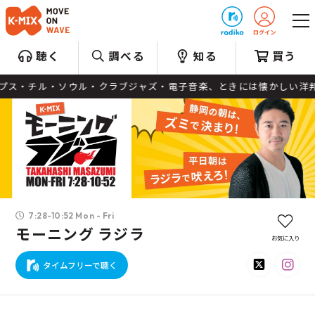
プレゼント
聴く
調べる
知る
買う
ポップス・チル・ソウル・クラブジャズ・電子音楽、ときには懐かしい
7:28-10:52 Mon - Fri
モーニング ラジラ
お気に入り
タイムフリーで聴く