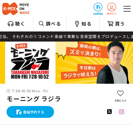
プレゼント
聴く
調べる
知る
買う
 それぞれのリコメンド楽曲で素敵な音楽空間をプロデュースします。
7:28-10:52 Mon - Fri
モーニング ラジラ
お気に入り
番組予約する