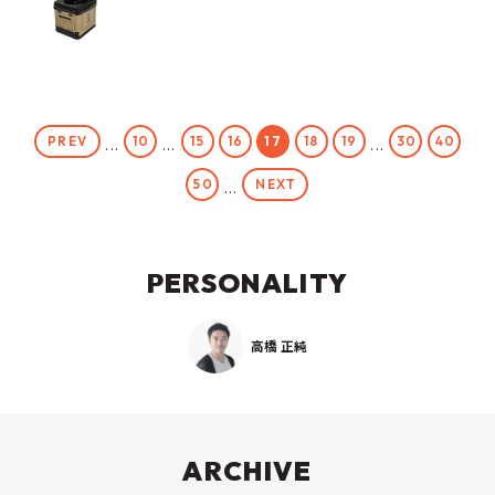
PREV
10
15
16
17
18
19
30
40
...
...
...
NEXT
50
...
PERSONALITY
高橋 正純
ARCHIVE